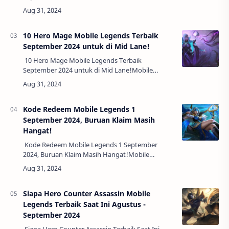
adalah salah satu role paling populer di Mobile
Legends, terutama dalam mode ranked.
Dengan…
10 Hero Mage Mobile Legends Terbaik
September 2024 untuk di Mid Lane!
10 Hero Mage Mobile Legends Terbaik
September 2024 untuk di Mid Lane!Mobile
Legends selalu menghadirkan berbagai update
yang mengubah meta permainan, terutama
untuk para peng…
Kode Redeem Mobile Legends 1
September 2024, Buruan Klaim Masih
Hangat!
Kode Redeem Mobile Legends 1 September
2024, Buruan Klaim Masih Hangat!Mobile
Legends selalu memberikan kejutan menarik bagi
para pemain setianya. Salah satu kejutan yang
pal…
Siapa Hero Counter Assassin Mobile
Legends Terbaik Saat Ini Agustus -
September 2024