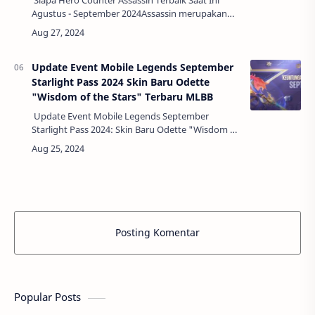
Siapa Hero Counter Assassin Terbaik Saat Ini
Agustus - September 2024Assassin merupakan
salah satu role yang sangat ditakuti dalam
permainan Mobile Legends. Dengan kemampuan
…
Update Event Mobile Legends September
Starlight Pass 2024 Skin Baru Odette
"Wisdom of the Stars" Terbaru MLBB
Update Event Mobile Legends September
Starlight Pass 2024: Skin Baru Odette "Wisdom of
the Stars" Terbaru MLBBMobile Legends: Bang
Bang (MLBB) kembali menghadirkan event
mena…
Posting Komentar
Popular Posts