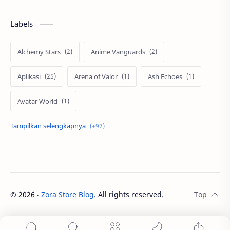
Labels
Alchemy Stars
Anime Vanguards
Aplikasi
Arena of Valor
Ash Echoes
Avatar World
Axis
Berita
Bigo Live
Black Myth Wukong
Boss Domino
by.U
Cabal
call of duty
©
2026
‧
Zora Store Blog
. All rights reserved.
Call of Duty Modern Warfare III
Celestia Chain of Fate
Civilization VII