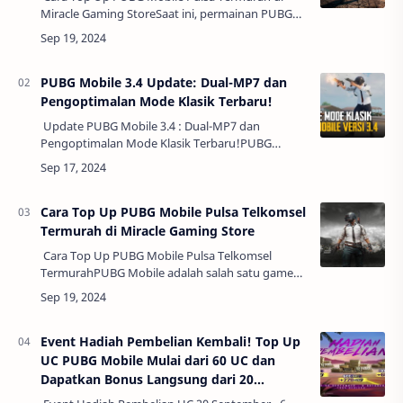
Miracle Gaming StoreSaat ini, permainan PUBG
Mobile telah menjadi salah satu game mobile
yang sangat populer di kalangan pemain di s…
PUBG Mobile 3.4 Update: Dual-MP7 dan
Pengoptimalan Mode Klasik Terbaru!
Update PUBG Mobile 3.4 : Dual-MP7 dan
Pengoptimalan Mode Klasik Terbaru!PUBG
Mobile terus memberikan inovasi dengan update
terbarunya, versi 3.4, yang menghadirkan fitur…
Cara Top Up PUBG Mobile Pulsa Telkomsel
Termurah di Miracle Gaming Store
Cara Top Up PUBG Mobile Pulsa Telkomsel
TermurahPUBG Mobile adalah salah satu game
battle royale paling populer di dunia, termasuk di
Indonesia. Salah satu elemen penting dal…
Event Hadiah Pembelian Kembali! Top Up
UC PUBG Mobile Mulai dari 60 UC dan
Dapatkan Bonus Langsung dari 20
September - 6 Oktober 2024!