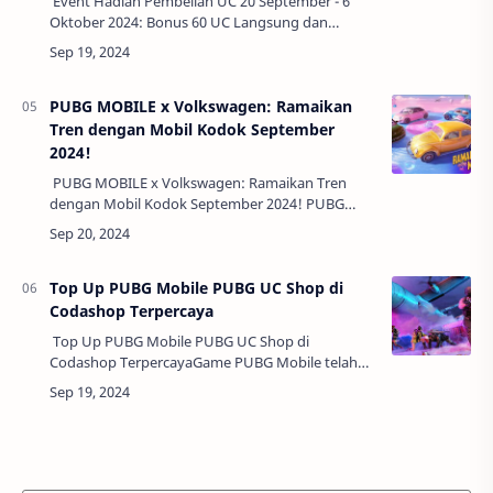
Event Hadiah Pembelian UC 20 September - 6
Oktober 2024: Bonus 60 UC Langsung dan
Hadiah Eksklusif MenantiBagi para pemain setia
PUBG Mobile, kesempatan untuk mendapatkan
bon…
PUBG MOBILE x Volkswagen: Ramaikan
Tren dengan Mobil Kodok September
2024!
PUBG MOBILE x Volkswagen: Ramaikan Tren
dengan Mobil Kodok September 2024! PUBG
MOBILE selalu dikenal sebagai game battle royale
yang tidak hanya menyuguhkan gameplay se…
Top Up PUBG Mobile PUBG UC Shop di
Codashop Terpercaya
Top Up PUBG Mobile PUBG UC Shop di
Codashop TerpercayaGame PUBG Mobile telah
menjadi salah satu game mobile yang paling
populer di dunia, dengan jutaan pemain aktif
setiap ha…