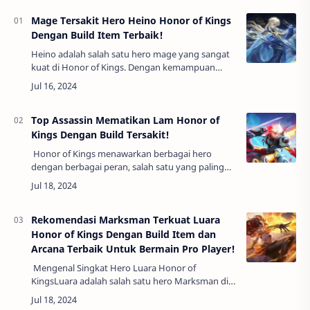
Mage Tersakit Hero Heino Honor of Kings
Dengan Build Item Terbaik!
Heino adalah salah satu hero mage yang sangat
kuat di Honor of Kings. Dengan kemampuan
serangannya yang luar biasa, Heino mampu
menghabisi musuh-musuhnya dengan cepat dan
efektif. …
Top Assassin Mematikan Lam Honor of
Kings Dengan Build Tersakit!
Honor of Kings menawarkan berbagai hero
dengan berbagai peran, salah satu yang paling
menonjol adalah Lam, seorang assassin
mematikan yang mampu menghancurkan lawan
dalam sek…
Rekomendasi Marksman Terkuat Luara
Honor of Kings Dengan Build Item dan
Arcana Terbaik Untuk Bermain Pro Player!
Mengenal Singkat Hero Luara Honor of
KingsLuara adalah salah satu hero Marksman di
Honor of Kings yang sangat diminati oleh para
pemain pro. Kemampuan serangannya yang