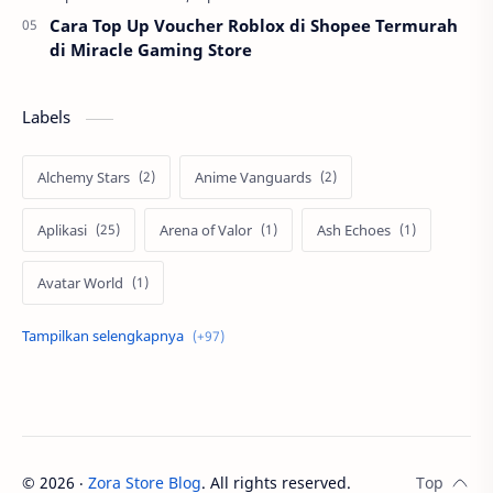
Cara Top Up Voucher Roblox di Shopee Termurah
di Miracle Gaming Store
Labels
Alchemy Stars
Anime Vanguards
Aplikasi
Arena of Valor
Ash Echoes
Avatar World
Axis
Berita
Bigo Live
Black Myth Wukong
Boss Domino
by.U
Cabal
call of duty
©
2026
‧
Zora Store Blog
. All rights reserved.