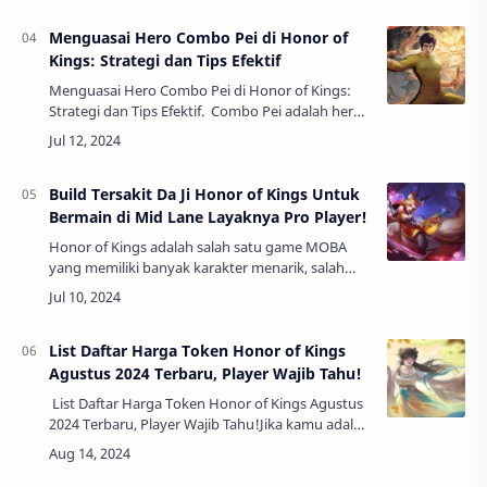
cepat …
Menguasai Hero Combo Pei di Honor of
Kings: Strategi dan Tips Efektif
Menguasai Hero Combo Pei di Honor of Kings:
Strategi dan Tips Efektif. Combo Pei adalah hero
yang sering dianggap sulit dipelajari di Honor of
Kings tetapi memberikan im…
Build Tersakit Da Ji Honor of Kings Untuk
Bermain di Mid Lane Layaknya Pro Player!
Honor of Kings adalah salah satu game MOBA
yang memiliki banyak karakter menarik, salah
satunya adalah Da Ji. Da Ji dikenal sebagai mage
dengan burst damage yang mematikan,
terutam…
List Daftar Harga Token Honor of Kings
Agustus 2024 Terbaru, Player Wajib Tahu!
List Daftar Harga Token Honor of Kings Agustus
2024 Terbaru, Player Wajib Tahu!Jika kamu adalah
seorang pemain setia Honor of Kings,
mengetahui daftar harga token terbaru ada…