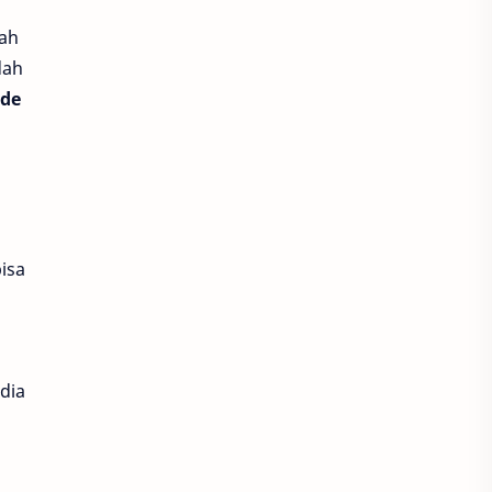
lah
Harvest Moon Home Sweet Home
dah
de
Higgs Bearfish
Higgs Domino
Hiya
Honkai Impact 3
Honkai Star Rail
honor of kings
Indosat
bisa
Joy Domino
King of Kings
Legacy of Discord
Likee
dia
LinkAja
Lita
Love and Deepspace