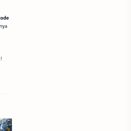
PUBG New State
ragnarok
ode
Roblox
Royal Dream
nnya
Royal Play
Seputaran Game
ShopeePay
Smartfren
!
Smash Legends
Solo Leveling
Solo Leveling Arise
Soul Land New World
Starmaker
Starpass
Steam Wallet
Stumble Guys
Super Sus
Tarisland