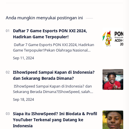
Anda mungkin menyukai postingan ini
Daftar 7 Game Esports PON XXI 2024,
Hadirkan Game Terpopuler!
Daftar 7 Game Esports PON XXI 2024, Hadirkan
Game Terpopuler!Pekan Olahraga Nasional
(PON) XXI yang akan diselenggarakan di Aceh
dan Sumatera Utara pada September 2024,
memba…
IShowSpeed Sampai Kapan di Indonesia?
dan Sekarang Berada Dimana?
IShowSpeed Sampai Kapan di Indonesia? dan
Sekarang Berada Dimana?IShowSpeed, salah
satu streamer terkenal dunia yang dikenal
dengan nama asli Darren Watkins Jr., kini tengah
…
Siapa itu IShowSpeed? Ini Biodata & Profil
YouTuber Terkenal yang Datang ke
Indonesia