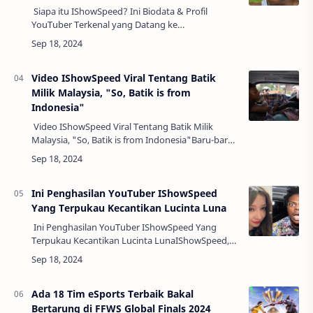
Siapa itu IShowSpeed? Ini Biodata & Profil
YouTuber Terkenal yang Datang ke
IndonesiaNama IShowSpeed mungkin sudah
tidak asing lagi bagi para penggemar YouTube
dan dunia …
Video IShowSpeed Viral Tentang Batik
Milik Malaysia, "So, Batik is from
Indonesia"
Video IShowSpeed Viral Tentang Batik Milik
Malaysia, "So, Batik is from Indonesia"Baru-baru
ini, seorang YouTuber terkenal bernama
IShowSpeed menjadi perbincangan publik sete…
Ini Penghasilan YouTuber IShowSpeed
Yang Terpukau Kecantikan Lucinta Luna
Ini Penghasilan YouTuber IShowSpeed Yang
Terpukau Kecantikan Lucinta LunaIShowSpeed,
salah satu YouTuber terkenal, kembali menjadi
sorotan setelah ia menunjukkan
kekagumannya…
Ada 18 Tim eSports Terbaik Bakal
Bertarung di FFWS Global Finals 2024