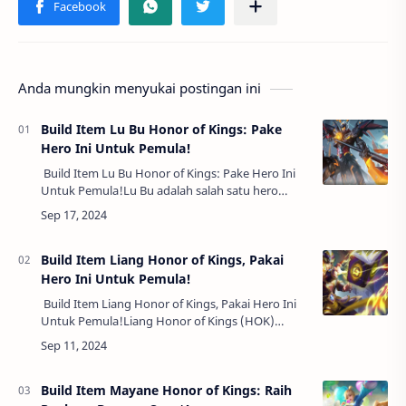
Anda mungkin menyukai postingan ini
Build Item Lu Bu Honor of Kings: Pake
Hero Ini Untuk Pemula!
Build Item Lu Bu Honor of Kings: Pake Hero Ini
Untuk Pemula!Lu Bu adalah salah satu hero
Fighter/Tank terbaik di Honor of Kings (HOK)
yang sangat cocok untuk dimainkan oleh p…
Build Item Liang Honor of Kings, Pakai
Hero Ini Untuk Pemula!
Build Item Liang Honor of Kings, Pakai Hero Ini
Untuk Pemula!Liang Honor of Kings (HOK)
adalah salah satu Mage yang sangat cocok
digunakan untuk pemula, terutama di Mid Lane.
…
Build Item Mayane Honor of Kings: Raih