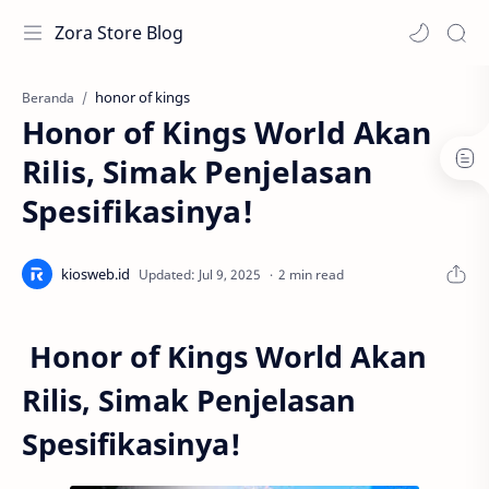
Zora Store Blog
honor of kings
Beranda
Honor of Kings World Akan
Rilis, Simak Penjelasan
Spesifikasinya!
2 min read
Honor of Kings World Akan
Rilis, Simak Penjelasan
Spesifikasinya!