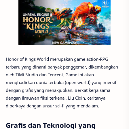
Honor of Kings World merupakan game action-RPG
terbaru yang dinanti banyak penggemar, dikembangkan
oleh TiMi Studio dan Tencent. Game ini akan
menghadirkan dunia terbuka (open world) yang imersif
dengan grafis yang menakjubkan. Berkat kerja sama
dengan ilmuwan fiksi terkenal, Liu Cixin, ceritanya
diperkaya dengan unsur sci-fi yang mendalam.
Grafis dan Teknologi yang