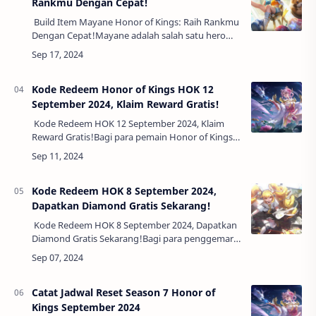
Rankmu Dengan Cepat!
Build Item Mayane Honor of Kings: Raih Rankmu
Dengan Cepat!Mayane adalah salah satu hero
fighter yang cukup kuat di Honor of Kings (HOK).
Dengan kemampuan yang fleksibel dan …
Kode Redeem Honor of Kings HOK 12
September 2024, Klaim Reward Gratis!
Kode Redeem HOK 12 September 2024, Klaim
Reward Gratis!Bagi para pemain Honor of Kings
(HOK), mendapatkan hadiah gratis dengan
menggunakan kode redeem selalu menjadi
momen ya…
Kode Redeem HOK 8 September 2024,
Dapatkan Diamond Gratis Sekarang!
Kode Redeem HOK 8 September 2024, Dapatkan
Diamond Gratis Sekarang!Bagi para penggemar
Honor of Kings (HOK), kesempatan emas untuk
mendapatkan diamond gratis datang lagi! Pad…
Catat Jadwal Reset Season 7 Honor of
Kings September 2024