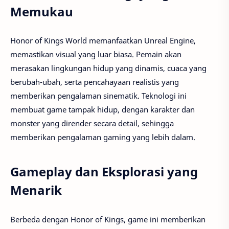
Memukau
Honor of Kings World memanfaatkan Unreal Engine,
memastikan visual yang luar biasa. Pemain akan
merasakan lingkungan hidup yang dinamis, cuaca yang
berubah-ubah, serta pencahayaan realistis yang
memberikan pengalaman sinematik. Teknologi ini
membuat game tampak hidup, dengan karakter dan
monster yang dirender secara detail, sehingga
memberikan pengalaman gaming yang lebih dalam.
Gameplay dan Eksplorasi yang
Menarik
Berbeda dengan Honor of Kings, game ini memberikan