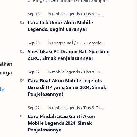
of Kings (HOK) untuk Bermain Sampai
Early Game! Ukyo Tachibana, salah satu
hero Assassin di Honor of Kings …
Cara Cek Umur Akun Mobile
Legends, Begini Caranya!
Spesifikasi PC Dragon Ball Sparking
ZERO, Simak Penjelasannya!
atkan
harga
Cara Buat Akun Mobile Legends
Baru di HP yang Sama 2024, Simak
le
Penjelasannya!
Cara Pindah atau Ganti Akun
Mobile Legends 2024, Simak
Penjelasannya