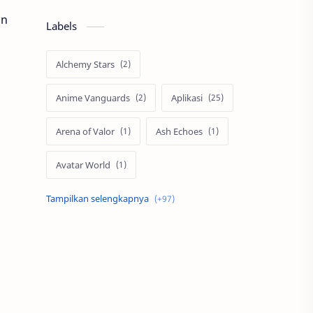
an
Labels
Alchemy Stars
Anime Vanguards
Aplikasi
Arena of Valor
Ash Echoes
Avatar World
Axis
Berita
Bigo Live
Black Myth Wukong
Boss Domino
by.U
Cabal
call of duty