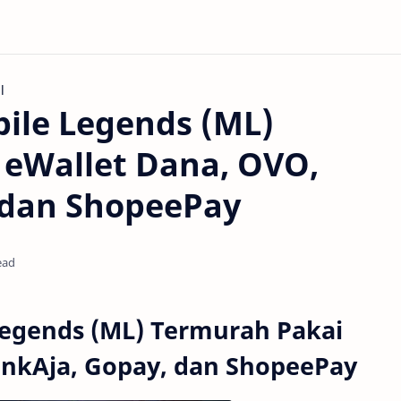
l
ile Legends (ML)
 eWallet Dana, OVO,
 dan ShopeePay
ead
Legends (ML) Termurah Pakai
inkAja, Gopay, dan ShopeePay