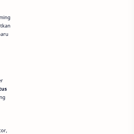
Roblox
Royal Dream
aming
tkan
Royal Play
Seputaran Game
baru
ShopeePay
Smartfren
Smash Legends
Solo Leveling
Solo Leveling Arise
er
Soul Land New World
tus
ang
Starmaker
Starpass
Steam Wallet
Stumble Guys
Super Sus
Tarisland
or,