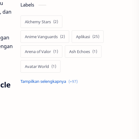
au
Labels
, dan
Alchemy Stars
Anime Vanguards
Aplikasi
gan
ngan
Arena of Valor
Ash Echoes
Avatar World
Axis
Berita
Bigo Live
cle
Black Myth Wukong
Boss Domino
by.U
Cabal
call of duty