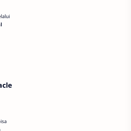
FINAL FANTASY XVI
lalui
l
Flappy Bird
Forsaken World
free fire
Gadget
garema undawn
genshin impact
Ghost Story Love Destiny
acle
God of War
GoPay
GTA
Hago
isa
Harvest Moon
a