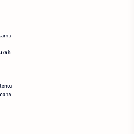
Luna Heroes
Megaxus
Metal Gear Solid
metal slug awakening
 kamu
Microsoft Flight
Minecraft
murah
mobile legends
moonlight blade m
tentu
Nintendo Switch
Ovo
 mana
PC & Console Gaming
PlayStation
PUBG Mobile
PUBG New State
ragnarok