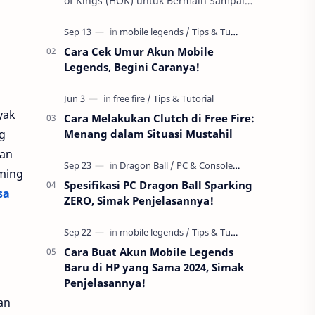
of Kings (HOK) untuk Bermain Sampai
Early Game! Ukyo Tachibana, salah satu
hero Assassin di Honor of Kings …
Cara Cek Umur Akun Mobile
Legends, Begini Caranya!
yak
Cara Melakukan Clutch di Free Fire:
g
Menang dalam Situasi Mustahil
dan
ming
Spesifikasi PC Dragon Ball Sparking
sa
ZERO, Simak Penjelasannya!
Cara Buat Akun Mobile Legends
Baru di HP yang Sama 2024, Simak
Penjelasannya!
an