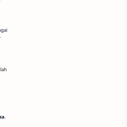
Harvest Moon Home Sweet Home
Higgs Bearfish
Higgs Domino
gai
Hiya
Honkai Impact 3
r
Honkai Star Rail
honor of kings
Indosat
lah
Joy Domino
King of Kings
Legacy of Discord
Likee
LinkAja
Lita
Love and Deepspace
sa
.