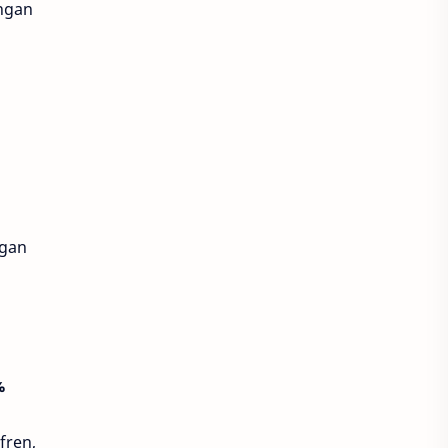
ungan
Epic Games Store
FC Mobile
FINAL FANTASY XVI
Flappy Bird
Forsaken World
free fire
Gadget
garema undawn
ngan
genshin impact
Ghost Story Love Destiny
God of War
GoPay
%
GTA
Hago
fren,
Harvest Moon