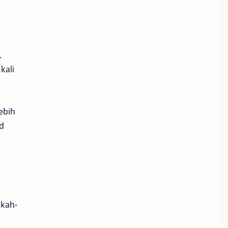
Luna Heroes
Megaxus
Metal Gear Solid
.
metal slug awakening
kali
Microsoft Flight
Minecraft
ebih
mobile legends
d
moonlight blade m
Nintendo Switch
Ovo
PC & Console Gaming
gkah-
PlayStation
PUBG Mobile