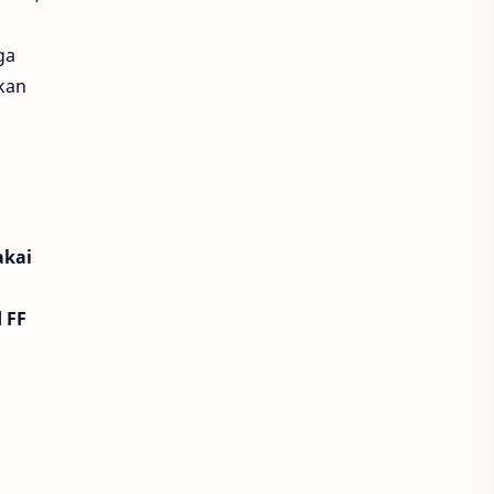
Harvest Moon Home Sweet Home
ga
kan
Higgs Bearfish
Higgs Domino
Hiya
Honkai Impact 3
Honkai Star Rail
akai
honor of kings
Indosat
Joy Domino
King of Kings
 FF
Legacy of Discord
Likee
LinkAja
Lita
Love and Deepspace