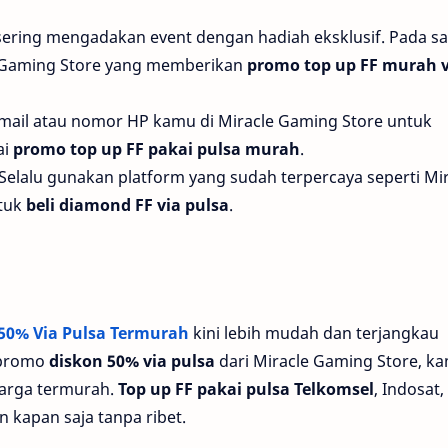
e sering mengadakan event dengan hadiah eksklusif. Pada saa
e Gaming Store yang memberikan
promo top up FF murah v
email atau nomor HP kamu di Miracle Gaming Store untuk
ai
promo top up FF pakai pulsa murah
.
 Selalu gunakan platform yang sudah terpercaya seperti Mi
ntuk
beli diamond FF via pulsa
.
 50% Via Pulsa Termurah
kini lebih mudah dan terjangkau
 promo
diskon 50% via pulsa
dari Miracle Gaming Store, k
arga termurah.
Top up FF pakai pulsa Telkomsel
, Indosat,
n kapan saja tanpa ribet.