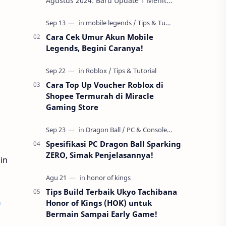
Agustus 2024: Baru Update 1 Menit
yang Lalu! Bagi para pemain setia Honor
of Kings , ada kabar gembira yang tidak
boleh…
Cara Cek Umur Akun Mobile
Legends, Begini Caranya!
Cara Top Up Voucher Roblox di
Shopee Termurah di Miracle
Gaming Store
Spesifikasi PC Dragon Ball Sparking
ZERO, Simak Penjelasannya!
in
Tips Build Terbaik Ukyo Tachibana
n
Honor of Kings (HOK) untuk
Bermain Sampai Early Game!