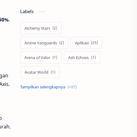
Labels
 50%
.
Alchemy Stars
Anime Vanguards
Aplikasi
Arena of Valor
Ash Echoes
Avatar World
ngan
Axis.
Axis
Berita
Bigo Live
Black Myth Wukong
Boss Domino
by.U
p
urah.
Cabal
call of duty