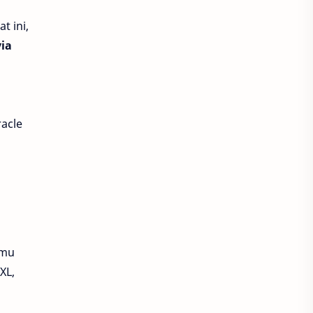
PUBG New State
ragnarok
t ini,
Roblox
Royal Dream
ia
Royal Play
Seputaran Game
ShopeePay
Smartfren
racle
Smash Legends
Solo Leveling
Solo Leveling Arise
Soul Land New World
Starmaker
Starpass
amu
 XL,
Steam Wallet
Stumble Guys
Super Sus
Tarisland