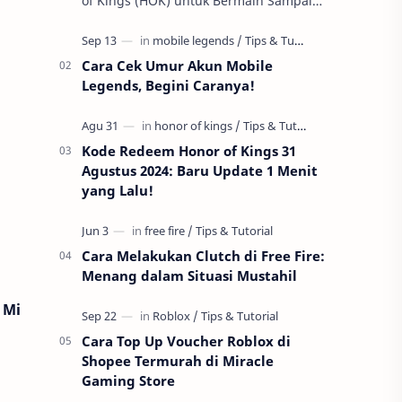
of Kings (HOK) untuk Bermain Sampai
Early Game! Ukyo Tachibana, salah satu
hero Assassin di Honor of Kings …
Cara Cek Umur Akun Mobile
Legends, Begini Caranya!
Kode Redeem Honor of Kings 31
Agustus 2024: Baru Update 1 Menit
yang Lalu!
Cara Melakukan Clutch di Free Fire:
Menang dalam Situasi Mustahil
n
Mi
Cara Top Up Voucher Roblox di
Shopee Termurah di Miracle
Gaming Store