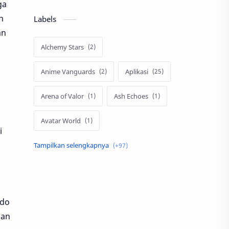
ga
n
Labels
an
Alchemy Stars
Anime Vanguards
Aplikasi
Arena of Valor
Ash Echoes
Avatar World
i
Axis
Berita
Bigo Live
Black Myth Wukong
Boss Domino
by.U
ldo
gan
Cabal
call of duty