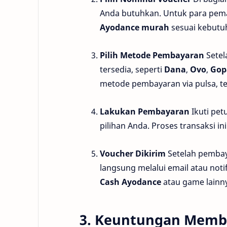
Anda butuhkan. Untuk para pema
Ayodance murah
sesuai kebutu
Pilih Metode Pembayaran
Setel
tersedia, seperti
Dana
,
Ovo
,
Gop
metode pembayaran via pulsa, 
Lakukan Pembayaran
Ikuti pe
pilihan Anda. Proses transaksi 
Voucher Dikirim
Setelah pembay
langsung melalui email atau not
Cash Ayodance
atau game lainn
3. Keuntungan Membe