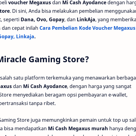
beli
voucher Megaxus
dan
Mi Cash Ayodance
dengan har
tore
. Di sini, Anda bisa melakukan pembelian menggunaka
t
, seperti
Dana, Ovo, Gopay
, dan
LinkAja
, yang memberik
 dan cepat inilah
Cara Pembelian Kode Voucher Megaxus
Gopay, Linkaja
.
Miracle Gaming Store?
i salah satu platform terkemuka yang menawarkan berbaga
gaxus
dan
Mi Cash Ayodance
, dengan harga yang sangat
ng Store menyediakan beragam opsi pembayaran e-wallet,
rtransaksi tanpa ribet.
 Gaming Store juga memungkinkan pemain untuk top up sa
da bisa mendapatkan
Mi Cash Megaxus murah
hanya den