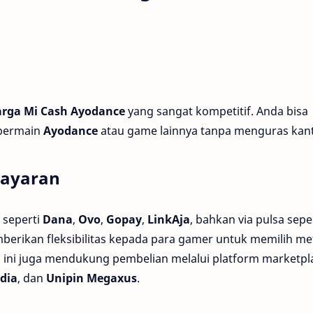
rga Mi Cash Ayodance
yang sangat kompetitif. Anda bisa
bermain
Ayodance
atau game lainnya tanpa menguras kan
bayaran
 seperti
Dana
,
Ovo
,
Gopay
,
LinkAja
, bahkan via pulsa sepe
berikan fleksibilitas kepada para gamer untuk memilih m
orm ini juga mendukung pembelian melalui platform marketpl
dia
, dan
Unipin Megaxus
.