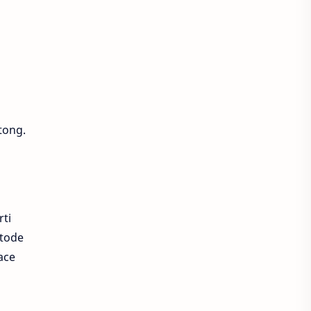
Harvest Moon Home Sweet Home
Higgs Bearfish
Higgs Domino
Hiya
Honkai Impact 3
tong.
Honkai Star Rail
honor of kings
Indosat
Joy Domino
King of Kings
rti
Legacy of Discord
Likee
etode
ace
LinkAja
Lita
Love and Deepspace