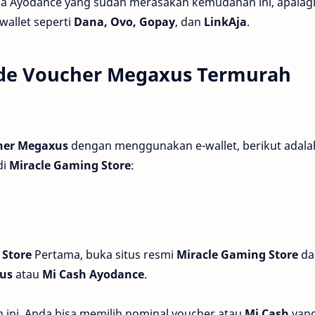
tia Ayodance yang sudah merasakan kemudahan ini, apalag
wallet seperti
Dana, Ovo, Gopay
, dan
LinkAja
.
ode Voucher Megaxus Termurah
her Megaxus
dengan menggunakan e-wallet, berikut adala
di
Miracle Gaming Store
:
 Store
Pertama, buka situs resmi
Miracle Gaming Store
da
us
atau
Mi Cash Ayodance
.
n ini, Anda bisa memilih nominal voucher atau
Mi Cash
yan