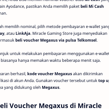
in Ayodance, pastikan Anda memilih paket
beli Mi Cash
han.
ah memilih nominal, pilih metode pembayaran e-wallet yan
ay
, atau
LinkAja
. Miracle Gaming Store juga menyediakan
termasuk
beli voucher Megaxus via pulsa Telkomsel
.
tunjuk untuk melakukan pembayaran menggunakan e-walle
ini biasanya hanya memakan waktu beberapa menit saja.
aran berhasil,
kode voucher Megaxus
akan dikirimkan
ifikasi di akun Anda. Gunakan voucher tersebut untuk
top u
ya yang didukung oleh
Megaxus
.
li Voucher Megaxus di Miracle