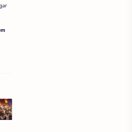
gar
Luna Heroes
Megaxus
Metal Gear Solid
tem
metal slug awakening
Microsoft Flight
Minecraft
mobile legends
moonlight blade m
Nintendo Switch
Ovo
PC & Console Gaming
PlayStation
PUBG Mobile