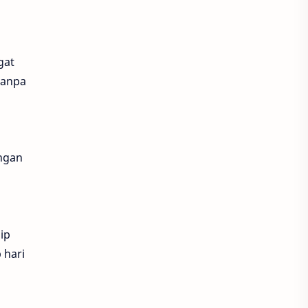
Epic Games Store
FC Mobile
FINAL FANTASY XVI
gat
Flappy Bird
Forsaken World
tanpa
free fire
Gadget
garema undawn
ngan
genshin impact
Ghost Story Love Destiny
ip
God of War
GoPay
 hari
GTA
Hago
Harvest Moon