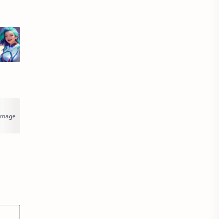
PUBG New State
ragnarok
Roblox
Royal Dream
Royal Play
Seputaran Game
ShopeePay
Smartfren
Smash Legends
Solo Leveling
Solo Leveling Arise
Soul Land New World
Starmaker
Starpass
Steam Wallet
Stumble Guys
Super Sus
Tarisland