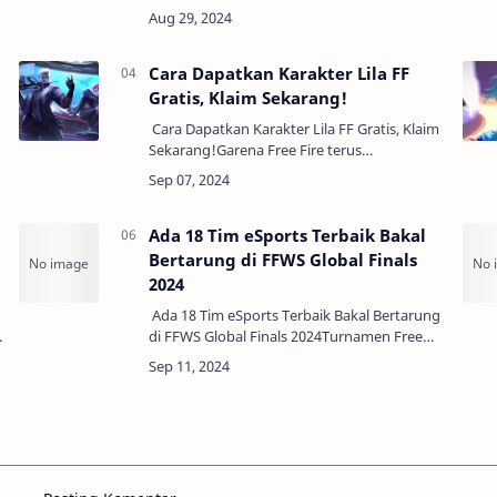
game Free Fire (FF) memang seru, tapi
tahukah kamu bahwa memiliki nama FF
yang keren dan seram bis…
Cara Dapatkan Karakter Lila FF
Gratis, Klaim Sekarang!
Cara Dapatkan Karakter Lila FF Gratis, Klaim
Sekarang!Garena Free Fire terus
memanjakan para pemainnya dengan
merilis berbagai karakter baru yang menarik
dan memiliki kemampu…
Ada 18 Tim eSports Terbaik Bakal
Bertarung di FFWS Global Finals
2024
Ada 18 Tim eSports Terbaik Bakal Bertarung
di FFWS Global Finals 2024Turnamen Free
Fire World Series (FFWS) Global Finals 2024
akan segera berlangsung, mempertemukan
18 tim e…