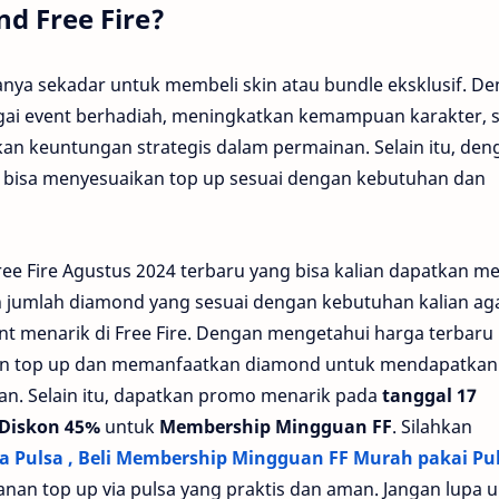
d Free Fire?
anya sekadar untuk membeli skin atau bundle eksklusif. D
agai event berhadiah, meningkatkan kemampuan karakter, s
n keuntungan strategis dalam permainan. Selain itu, den
n bisa menyesuaikan top up sesuai dengan kebutuhan dan
ee Fire Agustus 2024 terbaru yang bisa kalian dapatkan me
h jumlah diamond yang sesuai dengan kebutuhan kalian ag
t menarik di Free Fire. Dengan mengetahui harga terbaru i
ukan top up dan memanfaatkan diamond untuk mendapatkan
n. Selain itu, dapatkan promo menarik pada
tanggal 17
 Diskon 45%
untuk
Membership Mingguan FF
. Silahkan
ia Pulsa , Beli Membership Mingguan FF Murah pakai Pu
anan top up via pulsa yang praktis dan aman. Jangan lupa 