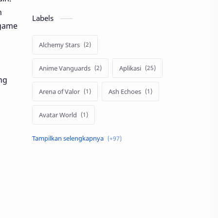
n
Labels
-game
Alchemy Stars
Anime Vanguards
Aplikasi
ng
Arena of Valor
Ash Echoes
Avatar World
Axis
Berita
Bigo Live
Black Myth Wukong
Boss Domino
by.U
Cabal
call of duty