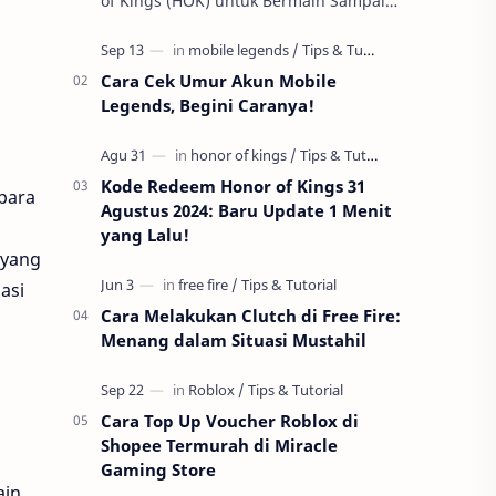
of Kings (HOK) untuk Bermain Sampai
Early Game! Ukyo Tachibana, salah satu
hero Assassin di Honor of Kings …
Cara Cek Umur Akun Mobile
Legends, Begini Caranya!
Kode Redeem Honor of Kings 31
para
Agustus 2024: Baru Update 1 Menit
yang Lalu!
 yang
asi
Cara Melakukan Clutch di Free Fire:
Menang dalam Situasi Mustahil
Cara Top Up Voucher Roblox di
Shopee Termurah di Miracle
Gaming Store
in.