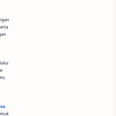
Harvest Moon Home Sweet Home
engan
Higgs Bearfish
Higgs Domino
erta
gan
Hiya
Honkai Impact 3
Honkai Star Rail
honor of kings
Indosat
lalui
ar
Joy Domino
King of Kings
ni,
Legacy of Discord
Likee
LinkAja
Lita
lsa
Love and Deepspace
untuk