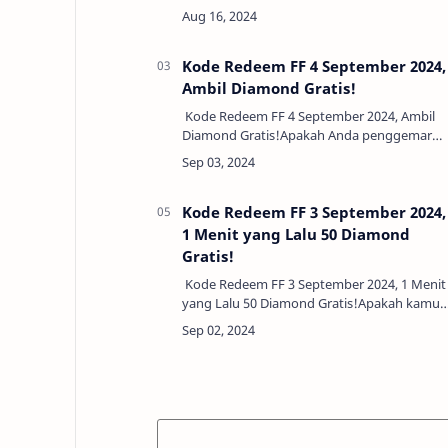
merayakan Hari Kemerdekaan, Free
Fire menawarkan berbagai kejutan menarik
bagi para pemai…
Kode Redeem FF 4 September 2024,
Ambil Diamond Gratis!
Kode Redeem FF 4 September 2024, Ambil
Diamond Gratis!Apakah Anda penggemar
setia Free Fire? Jika iya, jangan lewatkan
kesempatan untuk mendapatkan Diamond
dan item eksklusif…
Kode Redeem FF 3 September 2024,
1 Menit yang Lalu 50 Diamond
Gratis!
Kode Redeem FF 3 September 2024, 1 Menit
yang Lalu 50 Diamond Gratis!Apakah kamu
sedang mencari Kode Redeem Free Fire Hari
Ini 3 September 2024? Jika iya, maka kamu
berada di…