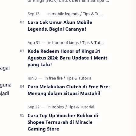
of Kings (HOK) untuk Bermain Sampai
Early Game! Ukyo Tachibana, salah satu
hero Assassin di Honor of Kings …
Cara Cek Umur Akun Mobile
Legends, Begini Caranya!
Kode Redeem Honor of Kings 31
Agustus 2024: Baru Update 1 Menit
yang Lalu!
bagai
gguna
Cara Melakukan Clutch di Free Fire:
jadi
Menang dalam Situasi Mustahil
Cara Top Up Voucher Roblox di
Shopee Termurah di Miracle
Gaming Store