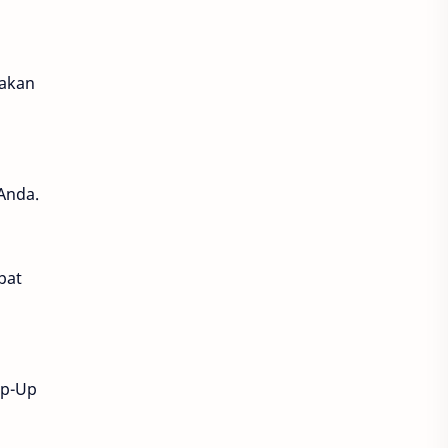
Call of Duty Modern Warfare III
Celestia Chain of Fate
nakan
Civilization VII
ColorBang
Dana
Draconia Saga
 Anda.
Dragon Ball
Dragon Ball Project Multi
pat
dragon nest
Dynasty Warriors Ovelords
op-Up
EA Sports FC
eFootball