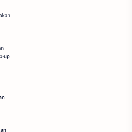
Epic Games Store
FC Mobile
 akan
FINAL FANTASY XVI
Flappy Bird
Forsaken World
free fire
Gadget
an
p-up
garema undawn
genshin impact
Ghost Story Love Destiny
an
God of War
GoPay
GTA
Hago
kan
Harvest Moon