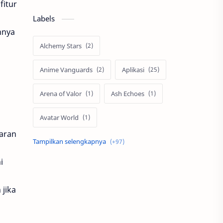
fitur
Labels
nnya
Alchemy Stars
Anime Vanguards
Aplikasi
Arena of Valor
Ash Echoes
Avatar World
yaran
Axis
Berita
Bigo Live
i
Black Myth Wukong
jika
Boss Domino
by.U
Cabal
call of duty