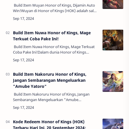
Build Item Wuyan Honor of Kings, Dijamin Auto
Win!Wuyan di Honor of Kings (HOK) adalah salah
satu hero fighter/tank yang kuat dengan
kemampuan bertahan dan menyerang yang sei…
Build Item Nuwa Honor of Kings, Mage
Terkuat Coba Pake Ini!
Build Item Nuwa Honor of Kings, Mage Terkuat
Coba Pake Ini!Dalam dunia Honor of Kings
(HOK), Nuwa dikenal sebagai salah satu mage
dengan kemampuan burst damage yang tinggi,
b…
Build Item Nakoruru Honor of Kings,
Jangan Sembarangan Mengeluarkan
"Amube Yatoro"
Build Item Nakoruru Honor of Kings, Jangan
Sembarangan Mengeluarkan "Amube
Yatoro"Nakoruru adalah salah satu Assassin
terkuat di Honor of Kings yang terkenal dengan
mobilitas…
Kode Redeem Honor of Kings (HOK)
Terbaru Hari Ini, 20 September 2024: