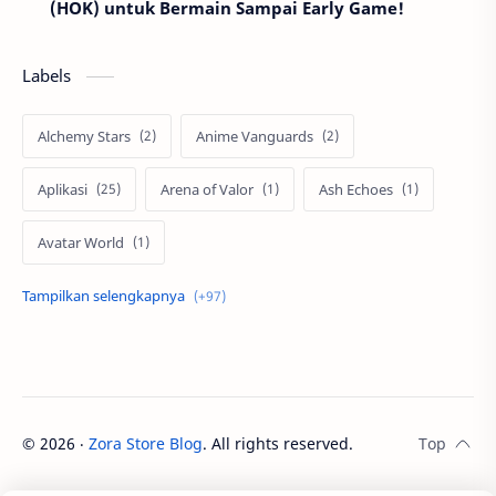
(HOK) untuk Bermain Sampai Early Game!
Labels
Alchemy Stars
Anime Vanguards
Aplikasi
Arena of Valor
Ash Echoes
Avatar World
Axis
Berita
Bigo Live
Black Myth Wukong
Boss Domino
by.U
Cabal
call of duty
©
2026
‧
Zora Store Blog
. All rights reserved.
Call of Duty Modern Warfare III