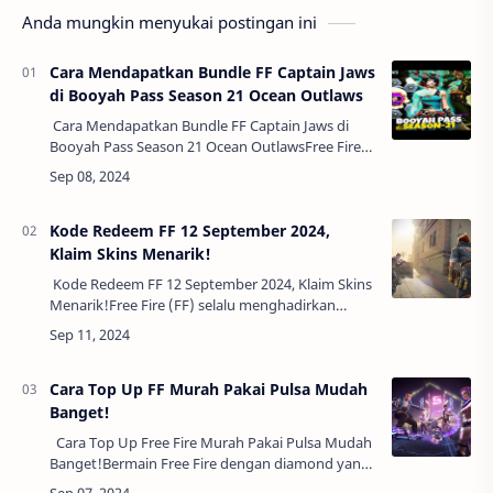
Anda mungkin menyukai postingan ini
Cara Mendapatkan Bundle FF Captain Jaws
di Booyah Pass Season 21 Ocean Outlaws
Cara Mendapatkan Bundle FF Captain Jaws di
Booyah Pass Season 21 Ocean OutlawsFree Fire
(FF) kembali memanjakan para pemainnya
dengan hadirnya Bundle Captain Jaws di Booyah
P…
Kode Redeem FF 12 September 2024,
Klaim Skins Menarik!
Kode Redeem FF 12 September 2024, Klaim Skins
Menarik!Free Fire (FF) selalu menghadirkan
beragam event dan hadiah menarik yang dapat
pemain klaim secara gratis menggunakan ko…
Cara Top Up FF Murah Pakai Pulsa Mudah
Banget!
Cara Top Up Free Fire Murah Pakai Pulsa Mudah
Banget!Bermain Free Fire dengan diamond yang
cukup adalah keinginan semua pemain. Namun,