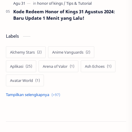
Kode Redeem Honor of Kings 31 Agustus 2024:
Baru Update 1 Menit yang Lalu!
Labels
Alchemy Stars
Anime Vanguards
Aplikasi
Arena of Valor
Ash Echoes
Avatar World
Axis
Berita
Bigo Live
Black Myth Wukong
Boss Domino
by.U
Cabal
call of duty