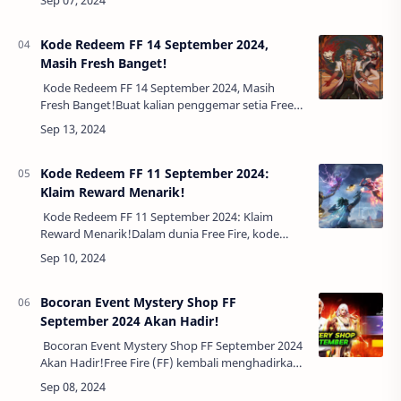
terkadang harga diamond bisa menj…
Kode Redeem FF 14 September 2024,
Masih Fresh Banget!
Kode Redeem FF 14 September 2024, Masih
Fresh Banget!Buat kalian penggemar setia Free
Fire, ada kabar gembira! Hari ini, kode redeem
Free Fire terbaru telah hadir untuk tangg…
Kode Redeem FF 11 September 2024:
Klaim Reward Menarik!
Kode Redeem FF 11 September 2024: Klaim
Reward Menarik!Dalam dunia Free Fire, kode
redeem merupakan salah satu cara terbaik untuk
mendapatkan item eksklusif secara gratis. Pa…
Bocoran Event Mystery Shop FF
September 2024 Akan Hadir!
Bocoran Event Mystery Shop FF September 2024
Akan Hadir!Free Fire (FF) kembali menghadirkan
salah satu event yang paling ditunggu-tunggu
oleh para pemainnya, yaitu Mystery Sh…