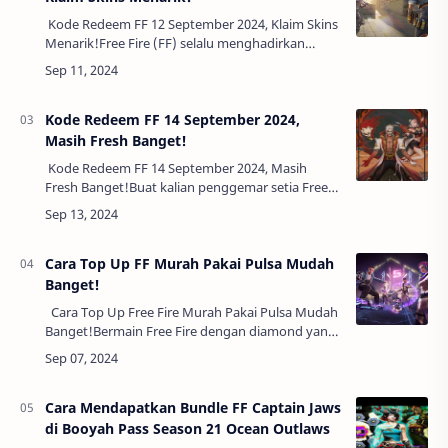
Kode Redeem FF 12 September 2024, Klaim Skins
Menarik!Free Fire (FF) selalu menghadirkan
beragam event dan hadiah menarik yang dapat
pemain klaim secara gratis menggunakan ko…
Kode Redeem FF 14 September 2024,
Masih Fresh Banget!
Kode Redeem FF 14 September 2024, Masih
Fresh Banget!Buat kalian penggemar setia Free
Fire, ada kabar gembira! Hari ini, kode redeem
Free Fire terbaru telah hadir untuk tangg…
Cara Top Up FF Murah Pakai Pulsa Mudah
Banget!
Cara Top Up Free Fire Murah Pakai Pulsa Mudah
Banget!Bermain Free Fire dengan diamond yang
cukup adalah keinginan semua pemain. Namun,
terkadang harga diamond bisa menj…
Cara Mendapatkan Bundle FF Captain Jaws
di Booyah Pass Season 21 Ocean Outlaws