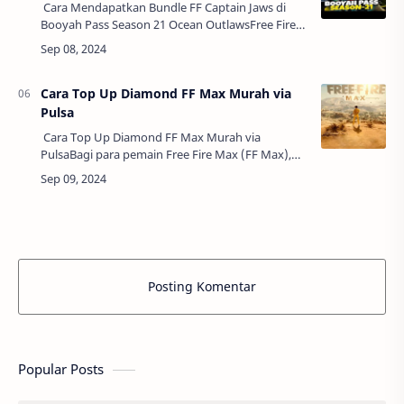
Cara Mendapatkan Bundle FF Captain Jaws di
Booyah Pass Season 21 Ocean OutlawsFree Fire
(FF) kembali memanjakan para pemainnya
dengan hadirnya Bundle Captain Jaws di Booyah
P…
Cara Top Up Diamond FF Max Murah via
Pulsa
Cara Top Up Diamond FF Max Murah via
PulsaBagi para pemain Free Fire Max (FF Max),
memiliki diamond adalah salah satu kebutuhan
penting untuk menikmati berbagai fitur
premium…
Posting Komentar
Popular Posts