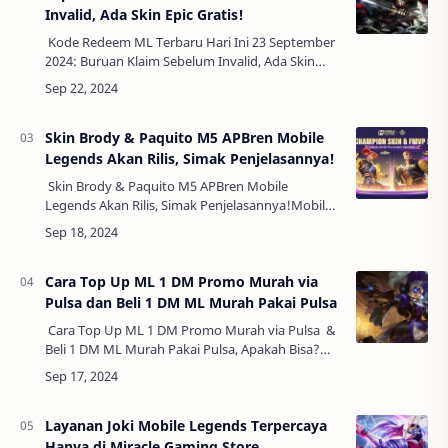
Invalid, Ada Skin Epic Gratis!
Kode Redeem ML Terbaru Hari Ini 23 September
2024: Buruan Klaim Sebelum Invalid, Ada Skin
Epic Gratis!Halo para penggemar Mobile Legends
(ML)! Kamu sedang berburu kode redeem…
Skin Brody & Paquito M5 APBren Mobile
Legends Akan Rilis, Simak Penjelasannya!
Skin Brody & Paquito M5 APBren Mobile
Legends Akan Rilis, Simak Penjelasannya!Mobile
Legends akan menghadirkan dua skin spesial
bertema M5 Championship, yaitu Skin Brody …
Cara Top Up ML 1 DM Promo Murah via
Pulsa dan Beli 1 DM ML Murah Pakai Pulsa
Cara Top Up ML 1 DM Promo Murah via Pulsa &
Beli 1 DM ML Murah Pakai Pulsa, Apakah Bisa?
Mobile Legends (ML) merupakan salah satu
game MOBA paling populer di dunia, …
Layanan Joki Mobile Legends Terpercaya
Hanya di Miracle Gaming Store