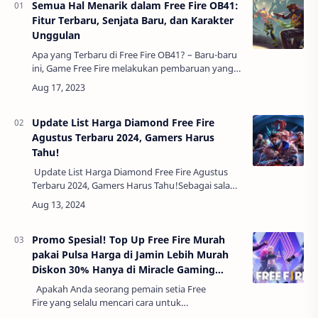
Semua Hal Menarik dalam Free Fire OB41:
Fitur Terbaru, Senjata Baru, dan Karakter
Unggulan
Apa yang Terbaru di Free Fire OB41? – Baru-baru
ini, Game Free Fire melakukan pembaruan yang
dikenal sebagai versi OB41. Dalam pembaruan ini,
Garena menghadirkan beberapa fitur, se…
Update List Harga Diamond Free Fire
Agustus Terbaru 2024, Gamers Harus
Tahu!
Update List Harga Diamond Free Fire Agustus
Terbaru 2024, Gamers Harus Tahu!Sebagai salah
satu game battle royale terpopuler di Indonesia,
Free Fire terus menarik perhatian p…
Promo Spesial! Top Up Free Fire Murah
pakai Pulsa Harga di Jamin Lebih Murah
Diskon 30% Hanya di Miracle Gaming
Store!
Apakah Anda seorang pemain setia Free
Fire yang selalu mencari cara untuk
mendapatkan diamond dengan harga termurah?