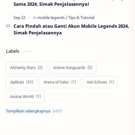
Sama 2024, Simak Penjelasannya!
Cara Pindah atau Ganti Akun Mobile Legends 2024,
Simak Penjelasannya
Labels
Alchemy Stars
Anime Vanguards
Aplikasi
Arena of Valor
Ash Echoes
Avatar World
Axis
Berita
Bigo Live
Black Myth Wukong
Boss Domino
by.U