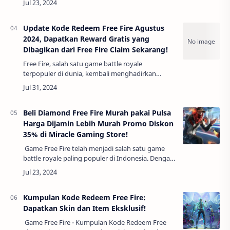
Jika iya, Anda berada di tempat yang tepat! Mi…
Update Kode Redeem Free Fire Agustus
2024, Dapatkan Reward Gratis yang
Dibagikan dari Free Fire Claim Sekarang!
Free Fire, salah satu game battle royale
terpopuler di dunia, kembali menghadirkan
berbagai kode redeem yang bisa kamu klaim
untuk mendapatkan berbagai reward menarik
secara gratis…
Beli Diamond Free Fire Murah pakai Pulsa
Harga Dijamin Lebih Murah Promo Diskon
35% di Miracle Gaming Store!
Game Free Fire telah menjadi salah satu game
battle royale paling populer di Indonesia. Dengan
jutaan pemain aktif setiap harinya, kebutuhan
akan diamond sebagai mata uang da…
Kumpulan Kode Redeem Free Fire:
Dapatkan Skin dan Item Eksklusif!
Game Free Fire - Kumpulan Kode Redeem Free