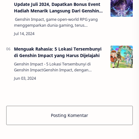
Update Juli 2024, Dapatkan Bonus Event
Hadiah Menarik Langsung Dari Genshin
Impact
Genshin Impact, game open-world RPG yang
menggemparkan dunia gaming, terus
memanjakan para pemainnya dengan berbagai
update dan event menarik. Salah satu cara
miHoYo, pengemb…
Menguak Rahasia: 5 Lokasi Tersembunyi
di Genshin Impact yang Harus Dijelajahi
Genshin Impact - 5 Lokasi Tersembunyi di
Genshin ImpactGenshin Impact, dengan
dunianya yang luas dan penuh keajaiban,
menawarkan banyak lokasi tersembunyi yang
menunggu untuk …
Posting Komentar