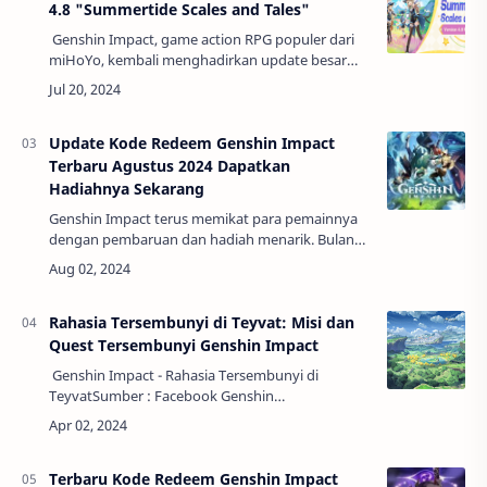
4.8 "Summertide Scales and Tales"
Genshin Impact, game action RPG populer dari
miHoYo, kembali menghadirkan update besar
dengan versi 4.8 bertajuk "Summertide Scales
and Tales." Update ini membawa segudang ko…
Update Kode Redeem Genshin Impact
Terbaru Agustus 2024 Dapatkan
Hadiahnya Sekarang
Genshin Impact terus memikat para pemainnya
dengan pembaruan dan hadiah menarik. Bulan
Agustus 2024 ini, miHoYo kembali merilis
beberapa kode redeem yang dapat digunakan
untuk mend…
Rahasia Tersembunyi di Teyvat: Misi dan
Quest Tersembunyi Genshin Impact
Genshin Impact - Rahasia Tersembunyi di
TeyvatSumber : Facebook Genshin
ImpactGenshin Impact adalah sebuah permainan
yang kaya akan cerita dan dunia yang luas,
penuh dengan r…
Terbaru Kode Redeem Genshin Impact