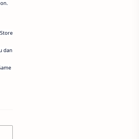
pon.
Harvest Moon Home Sweet Home
Higgs Bearfish
Higgs Domino
 Store
Hiya
Honkai Impact 3
u dan
Honkai Star Rail
 Game
honor of kings
Indosat
Joy Domino
King of Kings
Legacy of Discord
Likee
LinkAja
Lita
Love and Deepspace