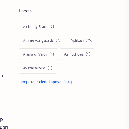
Labels
Alchemy Stars
Anime Vanguards
Aplikasi
Arena of Valor
Ash Echoes
Avatar World
ua
Axis
Berita
Bigo Live
Black Myth Wukong
Boss Domino
by.U
up
Cabal
call of duty
dari