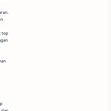
Call of Duty Modern Warfare III
aran.
an
Celestia Chain of Fate
Civilization VII
ColorBang
t top
ggan
Dana
Draconia Saga
Dragon Ball
man
Dragon Ball Project Multi
dragon nest
Dynasty Warriors Ovelords
EA Sports FC
eFootball
up
, dan