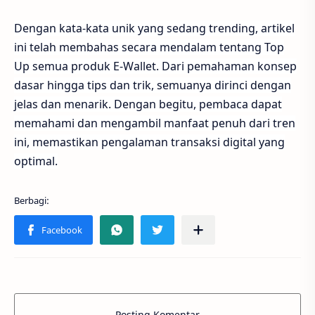
Dengan kata-kata unik yang sedang trending, artikel
ini telah membahas secara mendalam tentang Top
Up semua produk E-Wallet. Dari pemahaman konsep
dasar hingga tips dan trik, semuanya dirinci dengan
jelas dan menarik. Dengan begitu, pembaca dapat
memahami dan mengambil manfaat penuh dari tren
ini, memastikan pengalaman transaksi digital yang
optimal.
Posting Komentar