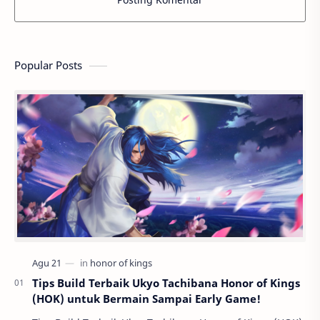
Popular Posts
Tips Build Terbaik Ukyo Tachibana Honor of Kings
(HOK) untuk Bermain Sampai Early Game!