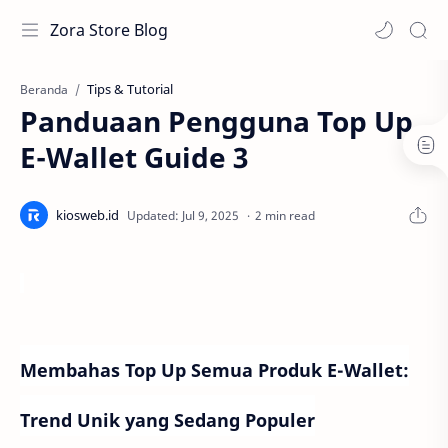
Zora Store Blog
Tips & Tutorial
Beranda
Panduaan Pengguna Top Up
E-Wallet Guide 3
2 min read
Membahas Top Up Semua Produk E-Wallet:
Trend Unik yang Sedang Populer